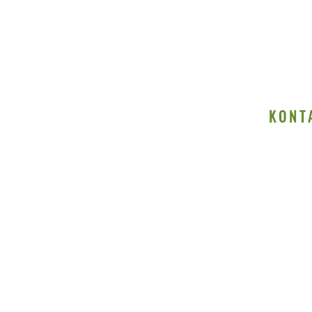
BEWEGT I
Mainpicture* ist Videoprodukt
WER SIND WIR?
KONT